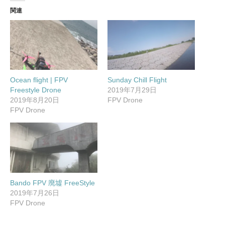
T
o
P
w
k
i
関連
i
で
n
t
共
t
t
有
e
e
す
r
r
る
e
で
に
s
共
は
t
有
ク
で
(
リ
共
新
ッ
有
し
ク
(
Ocean flight | FPV
Sunday Chill Flight
い
し
新
ウ
て
し
Freestyle Drone
2019年7月29日
ィ
く
い
ン
だ
ウ
2019年8月20日
FPV Drone
ド
さ
ィ
FPV Drone
ウ
い
ン
で
(
ド
開
新
ウ
き
し
で
ま
い
開
す
ウ
き
)
ィ
ま
ン
す
ド
)
ウ
で
開
Bando FPV 廃墟 FreeStyle
き
ま
2019年7月26日
す
)
FPV Drone