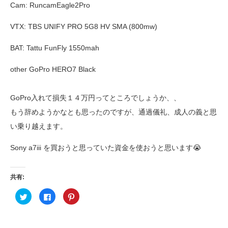
Cam: RuncamEagle2Pro
VTX: TBS UNIFY PRO 5G8 HV SMA (800mw)
BAT: Tattu FunFly 1550mah
other GoPro HERO7 Black
GoPro入れて損失１４万円ってところでしょうか、、
もう辞めようかなとも思ったのですが、通過儀礼、成人の義と思
い乗り越えます。
Sony a7iii を買おうと思っていた資金を使おうと思います😭
共有:
ク
F
ク
リ
a
リ
ッ
c
ッ
ク
e
ク
し
b
し
て
o
て