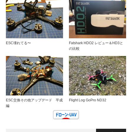
ESC壊れてる〜
Fatshark HDO2 レビュー＆HD3と
の比較
ESC交換その他アップデード 平成
Flight Log GoPro ND32
編