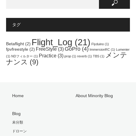
タグ
Flight_Log
(21)
Betaflight
(2)
Flyduino
(1)
GoPro
(4)
FreeStyle
(3)
fpvfreestyle
(2)
ImmersionRC
(1)
Lumenier
メンテ
Practice
(3)
(1)
NDフィルター
(1)
prop
(1)
reverb
(1)
TBS
(1)
ナンス
(9)
Home
About Minority Blog
Blog
未分類
ドローン