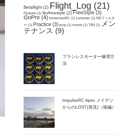
Flight_Log
(21)
Betaflight
(2)
FreeStyle
(3)
fpvfreestyle
(2)
Flyduino
(1)
GoPro
(4)
ImmersionRC
(1)
Lumenier
(1)
NDフィルタ
メン
Practice
(3)
ー
(1)
prop
(1)
reverb
(1)
TBS
(1)
テナンス
(9)
ブラシレスモーター修理方
法
ImpulseRC Apex メイデン
からのLOST(発見)（後編）