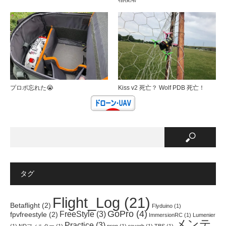
プロポ忘れた😭
Kiss v2 死亡？ Wolf PDB 死亡！
タグ
Flight_Log
(21)
Betaflight
(2)
Flyduino
(1)
GoPro
(4)
FreeStyle
(3)
fpvfreestyle
(2)
ImmersionRC
(1)
Lumenier
メンテ
Practice
(3)