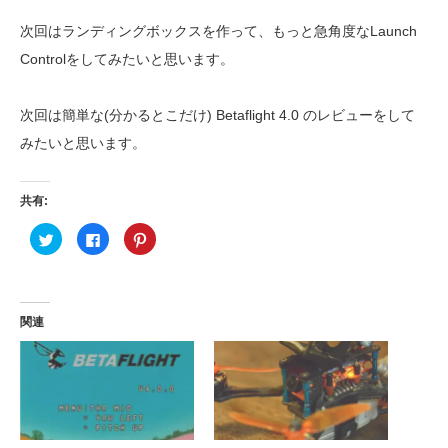
次回はランディングボックスを作って、もっと急角度なLaunch
Controlをしてみたいと思います。
次回は簡単な(分かるとこだけ) Betaflight 4.0 のレビューをして
みたいと思います。
共有:
ク
F
ク
リ
a
リ
ッ
c
ッ
ク
e
ク
し
b
し
て
o
て
T
o
P
w
k
i
関連
i
で
n
t
共
t
t
有
e
e
す
r
r
る
e
で
に
s
共
は
t
有
ク
で
(
リ
共
新
ッ
有