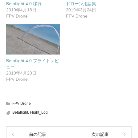
し
ク
(
Betaflight 4.0 移行
ドローン用語集
い
し
新
ウ
て
し
2019年4月18日
2019年3月24日
ィ
く
い
ン
だ
ウ
FPV Drone
FPV Drone
ド
さ
ィ
ウ
い
ン
で
(
ド
開
新
ウ
き
し
で
ま
い
開
す
ウ
き
)
ィ
ま
ン
す
ド
)
ウ
で
Betaflight 4.0 フライトレビ
開
ュー
き
ま
2019年4月20日
す
)
FPV Drone
FPV Drone
Betaflight
,
Flight_Log
前の記事
次の記事