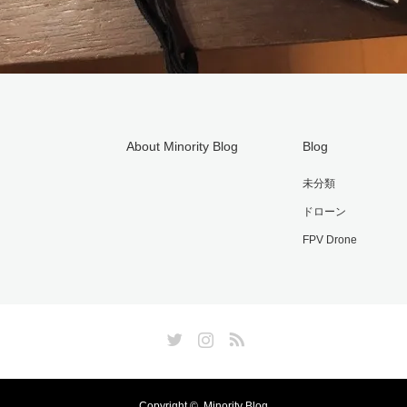
About Minority Blog
Blog
未分類
ドローン
FPV Drone
Twitter
Instagram
RSS
Copyright ©
Minority Blog