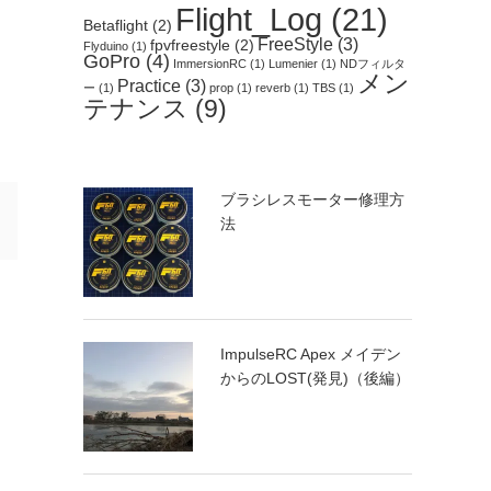
Flight_Log
(21)
Betaflight
(2)
FreeStyle
(3)
fpvfreestyle
(2)
Flyduino
(1)
GoPro
(4)
ImmersionRC
(1)
Lumenier
(1)
NDフィルタ
メン
Practice
(3)
ー
(1)
prop
(1)
reverb
(1)
TBS
(1)
テナンス
(9)
ブラシレスモーター修理方
法
ImpulseRC Apex メイデン
からのLOST(発見)（後編）