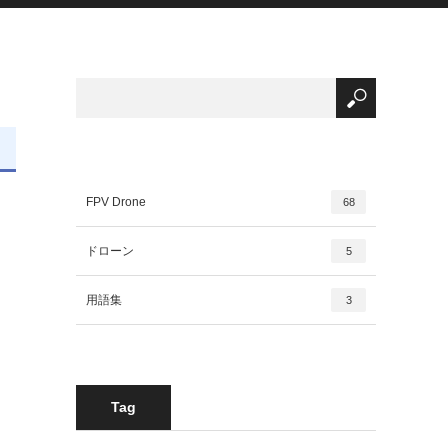
FPV Drone
68
ドローン
5
用語集
3
Tag