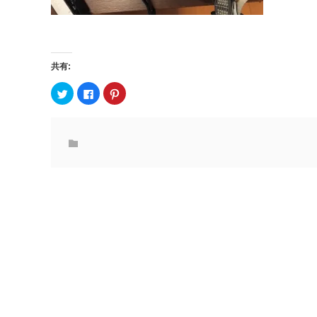
共有:
ク
F
ク
リ
a
リ
ッ
c
ッ
ク
e
ク
し
b
し
て
o
て
T
o
P
w
k
i
i
で
n
t
共
t
t
有
e
e
す
r
r
る
e
で
に
s
共
は
t
有
ク
で
(
リ
共
新
ッ
有
し
ク
(
い
し
新
ウ
て
し
ィ
く
い
ン
だ
ウ
ド
さ
ィ
ウ
い
ン
で
(
ド
開
新
ウ