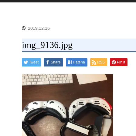
2019.12.16
img_9136.jpg
Tweet
Share
Hatena
RSS
Pin it