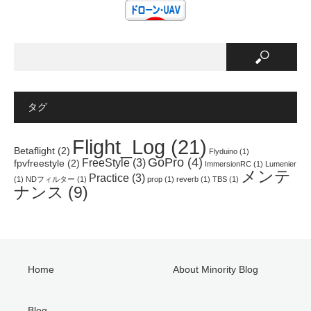
t
有
e
e
す
r
r
る
e
で
に
s
共
は
t
有
ク
で
(
リ
共
新
ッ
有
し
ク
(
い
し
新
ウ
て
し
ィ
く
い
ン
だ
ウ
タグ
ド
さ
ィ
ウ
い
ン
で
(
ド
開
新
ウ
Flight_Log
(21)
き
し
で
Betaflight
(2)
Flyduino
(1)
ま
い
開
GoPro
(4)
FreeStyle
(3)
す
ウ
き
fpvfreestyle
(2)
ImmersionRC
(1)
Lumenier
)
ィ
ま
メンテ
Practice
(3)
ン
す
(1)
NDフィルター
(1)
prop
(1)
reverb
(1)
TBS
(1)
ド
)
ナンス
(9)
ウ
で
開
き
ま
す
)
Home
About Minority Blog
Blog