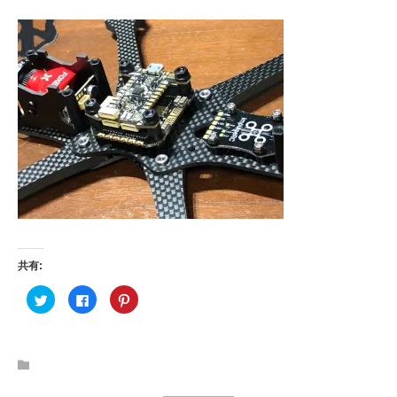
共有:
ク
F
ク
リ
a
リ
ッ
c
ッ
ク
e
ク
し
b
し
て
o
て
T
o
P
w
k
i
i
で
n
t
共
t