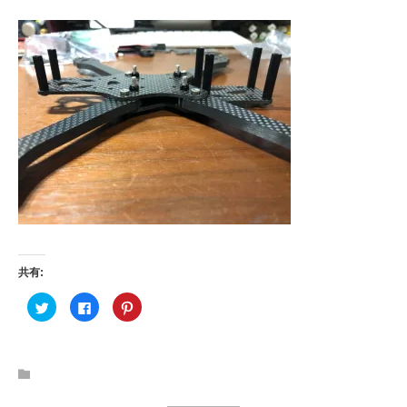
共有:
ク
F
ク
リ
a
リ
ッ
c
ッ
ク
e
ク
し
b
し
て
o
て
T
o
P
w
k
i
i
で
n
t
共
t