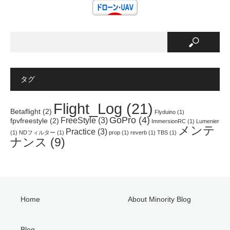
t
有
e
e
す
r
r
る
e
で
に
s
共
は
t
有
ク
で
(
リ
共
新
ッ
有
し
ク
(
い
し
新
ウ
て
し
ィ
く
い
ン
だ
ウ
タグ
ド
さ
ィ
ウ
い
ン
で
(
ド
開
新
ウ
Flight_Log
(21)
き
し
で
Betaflight
(2)
Flyduino
(1)
ま
い
開
GoPro
(4)
FreeStyle
(3)
す
ウ
き
fpvfreestyle
(2)
ImmersionRC
(1)
Lumenier
)
ィ
ま
メンテ
Practice
(3)
ン
す
(1)
NDフィルター
(1)
prop
(1)
reverb
(1)
TBS
(1)
ド
)
ナンス
(9)
ウ
で
開
き
ま
す
)
Home
About Minority Blog
Blog