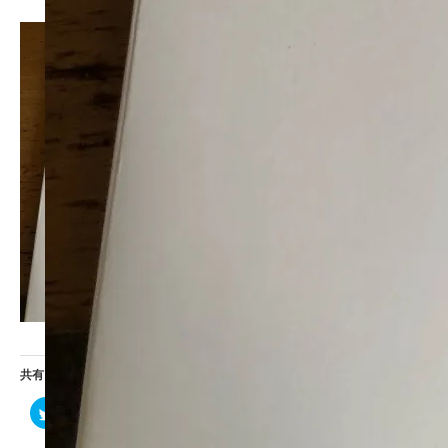
共有:
ク
F
ク
リ
a
リ
ッ
c
ッ
ク
e
ク