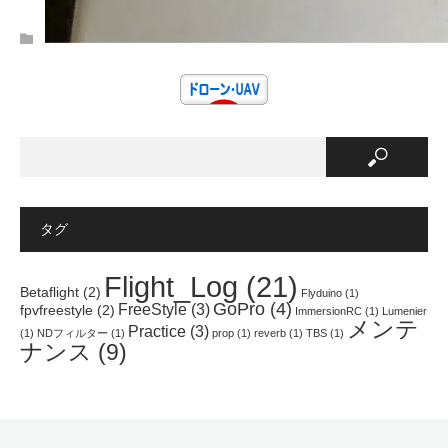
し
b
し
て
o
て
T
o
P
w
k
i
i
で
n
t
共
t
t
有
e
e
す
r
r
る
e
で
に
s
共
は
t
有
ク
で
(
リ
共
新
ッ
有
し
ク
(
い
し
新
ウ
て
し
ィ
く
い
ン
だ
ウ
タグ
ド
さ
ィ
ウ
い
ン
で
(
ド
開
新
ウ
Flight_Log
(21)
き
し
で
Betaflight
(2)
Flyduino
(1)
ま
い
開
GoPro
(4)
FreeStyle
(3)
す
ウ
き
fpvfreestyle
(2)
ImmersionRC
(1)
Lumenier
)
ィ
ま
メンテ
Practice
(3)
ン
す
(1)
NDフィルター
(1)
prop
(1)
reverb
(1)
TBS
(1)
ド
)
ナンス
(9)
ウ
で
開
き
ま
す
)