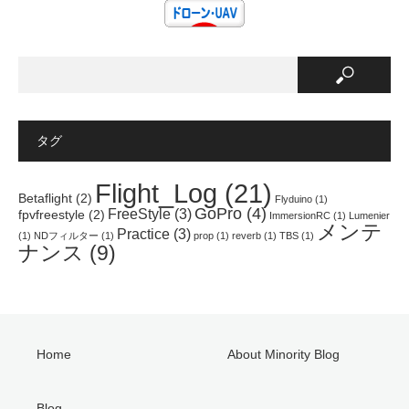
t
有
e
e
す
r
r
る
e
で
に
s
共
は
t
有
ク
で
(
リ
共
新
ッ
有
し
ク
(
い
し
新
ウ
て
し
ィ
く
い
ン
だ
ウ
タグ
ド
さ
ィ
ウ
い
ン
で
(
ド
開
新
ウ
Flight_Log
(21)
き
し
で
Betaflight
(2)
Flyduino
(1)
ま
い
開
GoPro
(4)
FreeStyle
(3)
す
ウ
き
fpvfreestyle
(2)
ImmersionRC
(1)
Lumenier
)
ィ
ま
メンテ
Practice
(3)
ン
す
(1)
NDフィルター
(1)
prop
(1)
reverb
(1)
TBS
(1)
ド
)
ナンス
(9)
ウ
で
開
き
ま
す
)
Home
About Minority Blog
Blog