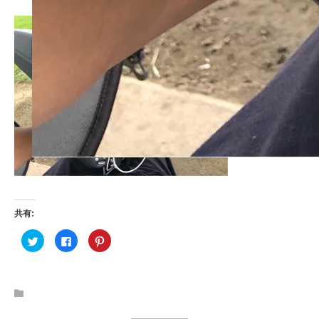
共有:
ク
F
ク
リ
a
リ
ッ
c
ッ
ク
e
ク
し
b
し
て
o
て
T
o
P
w
k
i
i
で
n
t
共
t