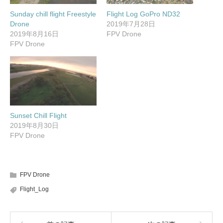
新
ッ
有
し
ク
(
Sunday chill flight Freestyle
Flight Log GoPro ND32
い
し
新
ウ
て
し
Drone
2019年7月28日
ィ
く
い
ン
だ
ウ
2019年8月16日
FPV Drone
ド
さ
ィ
FPV Drone
ウ
い
ン
で
(
ド
開
新
ウ
き
し
で
ま
い
開
す
ウ
き
)
ィ
ま
ン
す
ド
)
ウ
で
開
Sunset Chill Flight
き
ま
2019年8月30日
す
)
FPV Drone
FPV Drone
Flight_Log