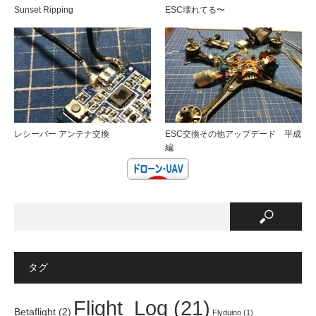
Sunset Ripping
ESC壊れてる〜
レシーバー アンテナ交換
ESC交換その他アップデード 平成
編
タグ
Flight_Log
(21)
Betaflight
(2)
Flyduino
(1)