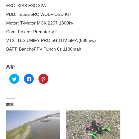
ESC: KISS ESC 32A
PDB: ImpulseRC WOLF OSD KIT
Motor: T-Motor MCK 2207 1800kv
Cam: Foxeer Predator V2
VTX: TBS UNIFY PRO 5G8 HV SMA (800mw)
BATT: BanchoFPV Punch 6s 1100mah
共有:
ク
F
ク
リ
a
リ
ッ
c
ッ
ク
e
ク
し
b
し
て
o
て
T
o
P
w
k
i
関連
i
で
n
t
共
t
t
有
e
e
す
r
r
る
e
で
に
s
共
は
t
有
ク
で
(
リ
共