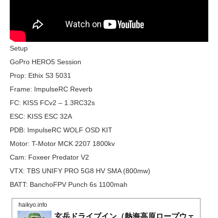
Setup
GoPro HERO5 Session
Prop: Ethix S3 5031
Frame: ImpulseRC Reverb
FC: KISS FCv2 – 1.3RC32s
ESC: KISS ESC 32A
PDB: ImpulseRC WOLF OSD KIT
Motor: T-Motor MCK 2207 1800kv
Cam: Foxeer Predator V2
VTX: TBS UNIFY PRO 5G8 HV SMA (800mw)
BATT: BanchoFPV Punch 6s 1100mah
haikyo.info
玄岳ドライブイン（熱海高原ロープウェ