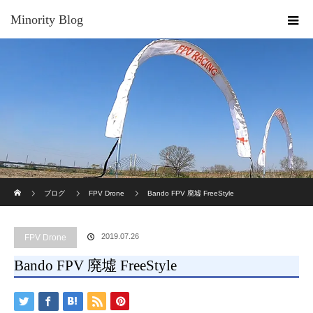
Minority Blog
ホーム
ブログ
FPV Drone
Bando FPV 廃墟 FreeStyle
2019.07.26
FPV Drone
Bando FPV 廃墟 FreeStyle