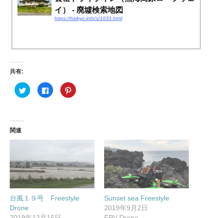
イ） - 廃墟検索地図
https://haikyo.info/s/1033.html
共有:
ク
F
ク
リ
a
リ
ッ
c
ッ
ク
e
ク
し
b
し
て
o
て
T
o
P
w
k
i
関連
i
で
n
t
共
t
t
有
e
e
す
r
r
る
e
で
に
s
共
は
t
有
ク
で
(
リ
共
新
ッ
有
し
ク
(
台風１９号 Freestyle
Sunset sea Freestyle
い
し
新
ウ
て
し
Drone
2019年9月2日
ィ
く
い
ン
だ
ウ
2019年12月15日
FPV Drone