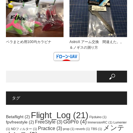
ペラまとめ用100均カラビナ
AstroX アーム交換 間違えた。。
＆ノギスの測り方
タグ
Flight_Log
(21)
Betaflight
(2)
Flyduino
(1)
GoPro
(4)
FreeStyle
(3)
fpvfreestyle
(2)
ImmersionRC
(1)
Lumenier
メンテ
Practice
(3)
(1)
NDフィルター
(1)
prop
(1)
reverb
(1)
TBS
(1)