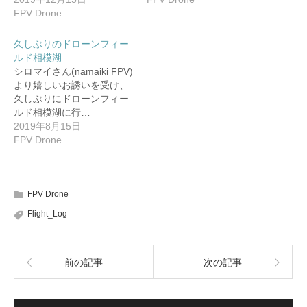
ド
さ
ィ
FPV Drone
ウ
い
ン
で
(
ド
開
新
ウ
き
し
で
久しぶりのドローンフィー
ま
い
開
す
ウ
き
ルド相模湖
)
ィ
ま
シロマイさん(namaiki FPV)
ン
す
ド
)
より嬉しいお誘いを受け、
ウ
で
久しぶりにドローンフィー
開
ルド相模湖に行…
き
ま
2019年8月15日
す
)
FPV Drone
FPV Drone
Flight_Log
前の記事
次の記事