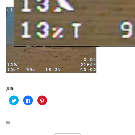
共有:
ク
F
ク
リ
a
リ
ッ
c
ッ
ク
e
ク
し
b
し
て
o
て
T
o
P
w
k
i
i
で
n
t
共
t