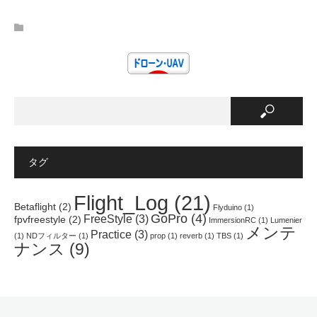
し
b
し
て
o
て
T
o
P
w
k
i
i
で
n
t
共
t
t
有
e
e
す
r
r
る
e
で
に
s
共
は
t
有
ク
で
(
リ
共
新
ッ
有
し
ク
(
い
し
新
ウ
て
し
ィ
く
い
ン
だ
ウ
タグ
ド
さ
ィ
ウ
い
ン
で
(
ド
開
新
ウ
Flight_Log
(21)
き
し
で
Betaflight
(2)
Flyduino
(1)
ま
い
開
GoPro
(4)
FreeStyle
(3)
す
ウ
き
fpvfreestyle
(2)
ImmersionRC
(1)
Lumenier
)
ィ
ま
メンテ
Practice
(3)
ン
す
(1)
NDフィルター
(1)
prop
(1)
reverb
(1)
TBS
(1)
ド
)
ナンス
(9)
ウ
で
開
き
ま
す
)