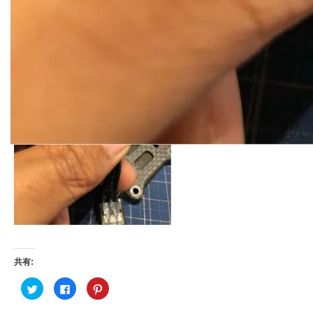
共有:
ク
F
ク
リ
a
リ
ッ
c
ッ
ク
e
ク