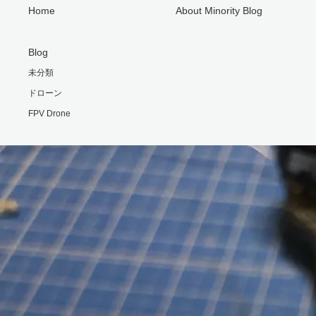
Home
About Minority Blog
Blog
未分類
ドローン
FPV Drone