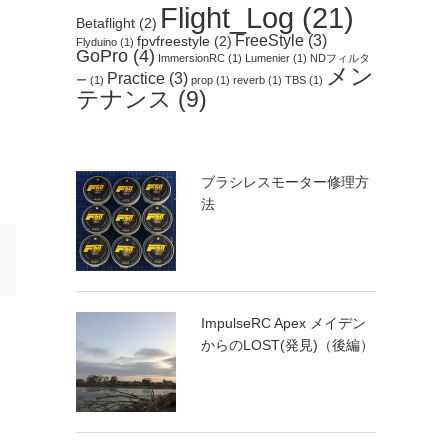
Flight_Log
(21)
Betaflight
(2)
FreeStyle
(3)
fpvfreestyle
(2)
Flyduino
(1)
GoPro
(4)
ImmersionRC
(1)
Lumenier
(1)
NDフィルタ
メン
Practice
(3)
ー
(1)
prop
(1)
reverb
(1)
TBS
(1)
テナンス
(9)
ブラシレスモーター修理方
法
ImpulseRC Apex メイデン
からのLOST(発見)（後編）