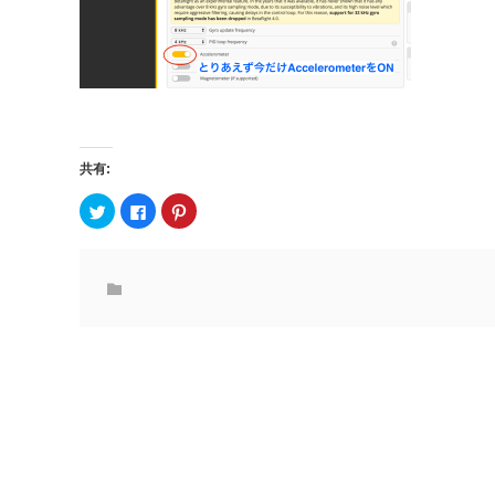
共有:
ク
F
ク
リ
a
リ
ッ
c
ッ
ク
e
ク
し
b
し
て
o
て
T
o
P
w
k
i
i
で
n
t
共
t
t
有
e
e
す
r
r
る
e
で
に
s
共
は
t
有
ク
で
(
リ
共
新
ッ
有
し
ク
(
い
し
新
ウ
て
し
ィ
く
い