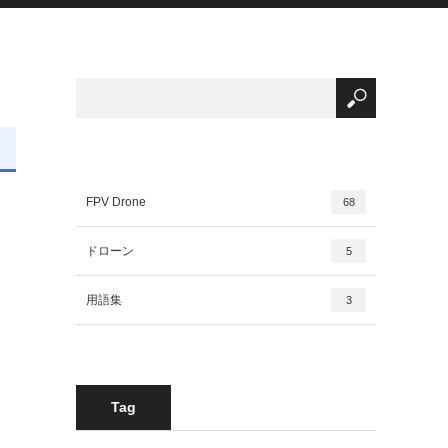
FPV Drone
68
ドローン
5
用語集
3
Tag