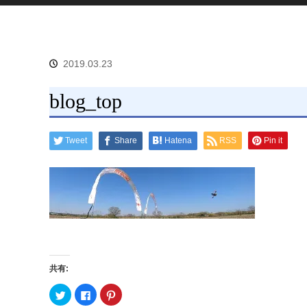
2019.03.23
blog_top
Tweet
Share
Hatena
RSS
Pin it
共有:
ク
F
ク
リ
a
リ