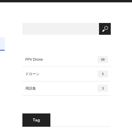
FPV Drone
68
ドローン
5
用語集
3
Tag