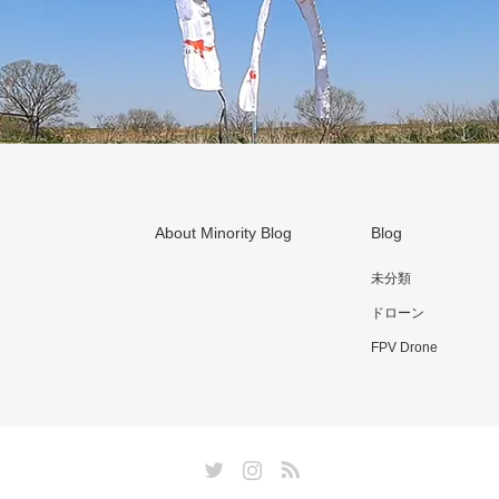
About Minority Blog
Blog
未分類
ドローン
FPV Drone
Twitter
Instagram
RSS