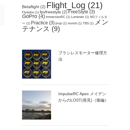
Flight_Log
(21)
Betaflight
(2)
FreeStyle
(3)
fpvfreestyle
(2)
Flyduino
(1)
GoPro
(4)
ImmersionRC
(1)
Lumenier
(1)
NDフィルタ
メン
Practice
(3)
ー
(1)
prop
(1)
reverb
(1)
TBS
(1)
テナンス
(9)
ブラシレスモーター修理方
法
ImpulseRC Apex メイデン
からのLOST(発見)（後編）