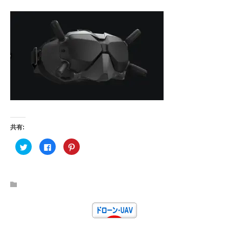
共有:
ク
F
ク
リ
a
リ
ッ
c
ッ
ク
e
ク
し
b
し
て
o
て
T
o
P
w
k
i
i
で
n
t
共
t
t
有
e
e
す
r
r
る
e
で
に
s