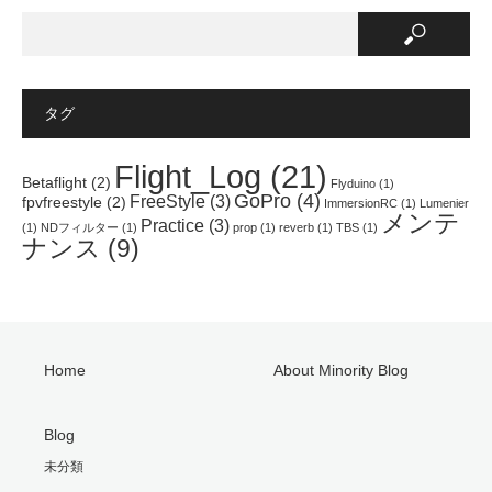
共
は
t
有
ク
で
(
リ
共
新
ッ
有
し
ク
(
い
し
新
ウ
て
し
ィ
く
い
ン
だ
ウ
タグ
ド
さ
ィ
ウ
い
ン
で
(
ド
開
新
ウ
Flight_Log
(21)
き
し
で
Betaflight
(2)
Flyduino
(1)
ま
い
開
GoPro
(4)
FreeStyle
(3)
す
ウ
き
fpvfreestyle
(2)
ImmersionRC
(1)
Lumenier
)
ィ
ま
メンテ
Practice
(3)
ン
す
(1)
NDフィルター
(1)
prop
(1)
reverb
(1)
TBS
(1)
ド
)
ナンス
(9)
ウ
で
開
き
ま
す
)
Home
About Minority Blog
Blog
未分類